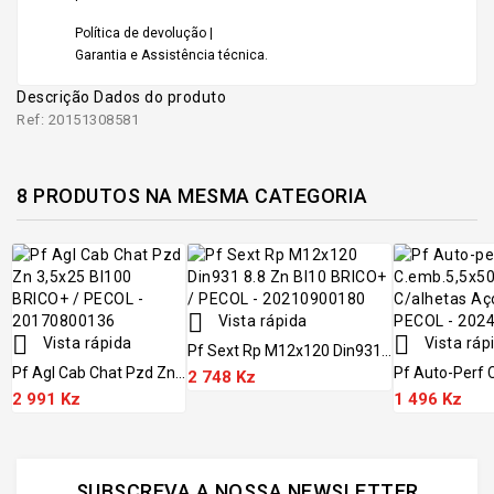
Política de devolução |
Garantia e Assistência técnica.
Descrição
Dados do produto
Ref: 20151308581
8 PRODUTOS NA MESMA CATEGORIA

Vista rápida


Vista rápida
Vista ráp
Pf Sext Rp M12x120 Din931...
Pf Agl Cab Chat Pzd Zn...
Pf Auto-Perf C
2 748 Kz
2 991 Kz
1 496 Kz
SUBSCREVA A NOSSA NEWSLETTER