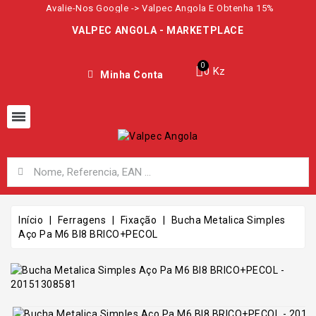
Avalie-Nos Google -> Valpec Angola E Obtenha 15%
VALPEC ANGOLA - MARKETPLACE
0 Kz
Minha Conta
Início
Ferragens
Fixação
Bucha Metalica Simples
Aço Pa M6 Bl8 BRICO+PECOL