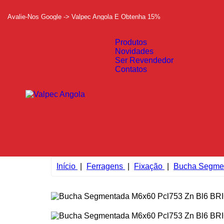
Avalie-Nos Google -> Valpec Angola E Obtenha 15%
Produtos
Novidades
Ser Revendedor
Contatos
Início
Ferragens
Fixação
Bucha Segme