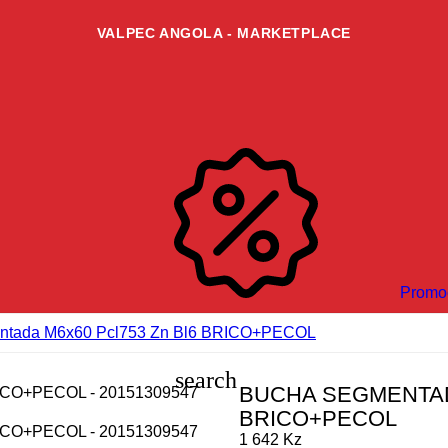
VALPEC ANGOLA - MARKETPLACE
Promo
ntada M6x60 Pcl753 Zn Bl6 BRICO+PECOL
search
BUCHA SEGMENTAD
BRICO+PECOL
1 642 Kz