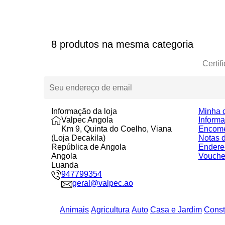
8 produtos na mesma categoria
Certif
Informação da loja
Minha 
Valpec Angola
Inform
Km 9, Quinta do Coelho, Viana
Encom
(Loja Decakila)
Notas d
República de Angola
Endere
Angola
Vouche
Luanda
947799354
geral@valpec.ao
Animais
Agricultura
Auto
Casa e Jardim
Const