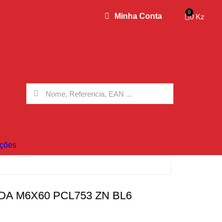
Minha Conta
0 Kz
ções
A M6X60 PCL753 ZN BL6