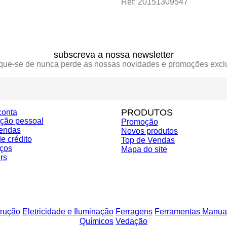
Ref: 20151309547
subscreva a nossa newsletter
ique-se de nunca perde as nossas novidades e promoções excl
PRODUTOS
conta
ação pessoal
Promoção
endas
Novos produtos
e crédito
Top de Vendas
ços
Mapa do site
rs
rução
Eletricidade e Iluminação
Ferragens
Ferramentas Manua
Químicos
Vedação