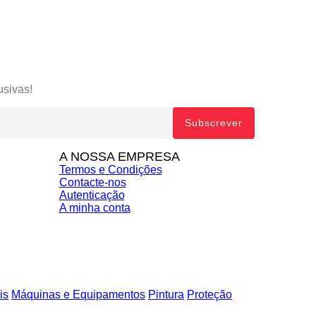
usivas!
A NOSSA EMPRESA
Termos e Condições
Contacte-nos
Autenticação
A minha conta
is
Máquinas e Equipamentos
Pintura
Proteção