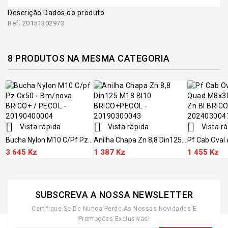
Descrição
Dados do produto
Ref: 20151302973
8 PRODUTOS NA MESMA CATEGORIA



Vista rápida
Vista rápida
Vista r
Bucha Nylon M10 C/pf Pz...
Anilha Chapa Zn 8,8 Din125...
Pf Cab Oval 
3 645 Kz
1 387 Kz
1 455 Kz
SUBSCREVA A NOSSA NEWSLETTER
Certifique-Se De Nunca Perde As Nossas Novidades E
Promoções Exclusivas!