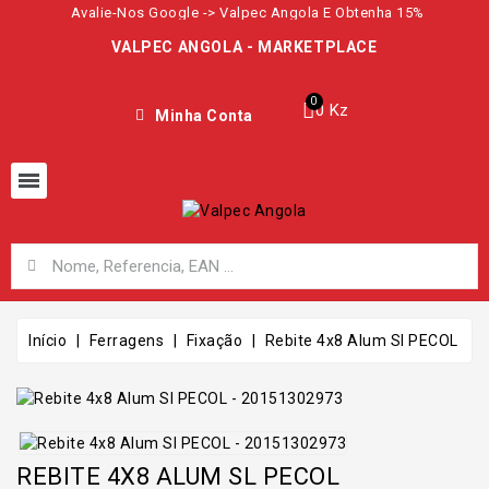
Avalie-Nos Google -> Valpec Angola E Obtenha 15%
VALPEC ANGOLA - MARKETPLACE
0 Kz
Minha Conta
Início
Ferragens
Fixação
Rebite 4x8 Alum Sl PECOL
REBITE 4X8 ALUM SL PECOL