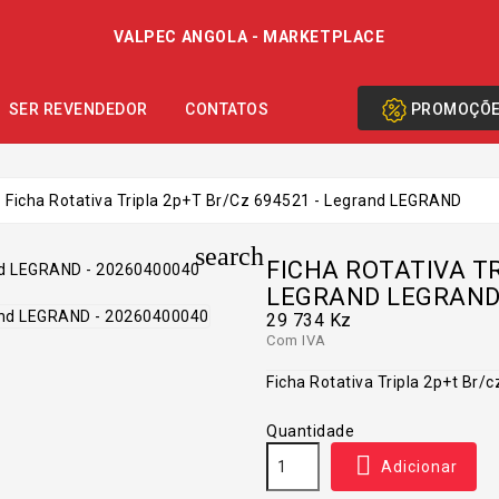
VALPEC ANGOLA - MARKETPLACE
PROMOÇÕ
SER REVENDEDOR
CONTATOS
Ficha Rotativa Tripla 2p+t Br/cz 694521 - Legrand LEGRAND
search
FICHA ROTATIVA TR
LEGRAND LEGRAN
29 734 Kz
Com IVA
Ficha Rotativa Tripla 2p+t Br
Quantidade

Adicionar