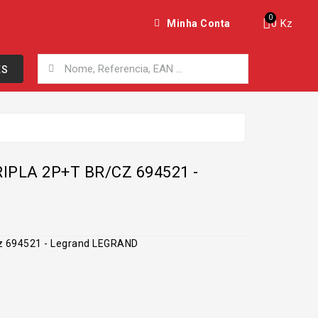
0 Kz
Minha Conta
ES
IPLA 2P+T BR/CZ 694521 -
D
/cz 694521 - Legrand LEGRAND