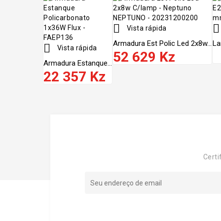


Vista rápida
Armadura Est Polic Led 2x8w...
La

Vista rápida
52 629 Kz
Armadura Estanque...
22 357 Kz
Certi