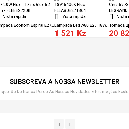


Vista rápida
Vista rápida
Vista 
mpada Econom Espiral E27...
Lampada Led A80 E27 18W...
Tomada 2p
1 521 Kz
20 8
SUBSCREVA A NOSSA NEWSLETTER
fique-Se De Nunca Perde As Nossas Novidades E Promoções Exclu