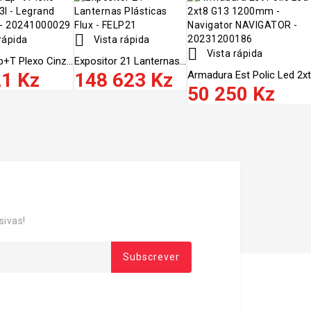

rápida
Vista rápida

Vista rápida
+t Plexo Cinz...
Expositor 21 Lanternas...
21 Kz
148 623 Kz
Armadura Est Polic Led 2xt8
50 250 Kz
sivas!