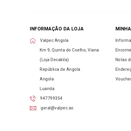
INFORMAÇÃO DA LOJA
MINHA
Valpec Angola
Informa
Km 9, Quinta do Coelho, Viana
Encome
(Loja Decakila)
Notas d
República de Angola
Endere
Angola
Vouche
Luanda
947799354
geral@valpec.ao