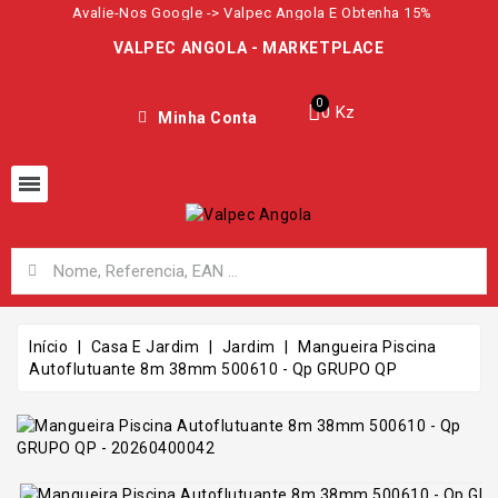
Avalie-Nos Google -> Valpec Angola E Obtenha 15%
VALPEC ANGOLA - MARKETPLACE
0 Kz
Minha Conta
Início
Casa E Jardim
Jardim
Mangueira Piscina
Autoflutuante 8m 38mm 500610 - Qp GRUPO QP