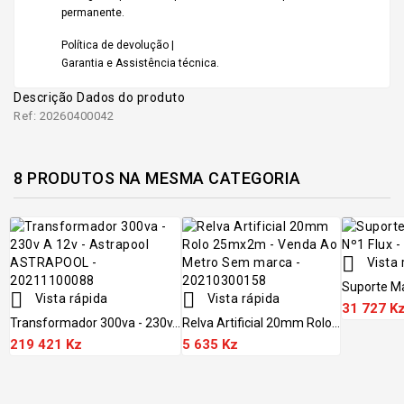
permanente.
Política de devolução |
Garantia e Assistência técnica.
Descrição
Dados do produto
Ref: 20260400042
8 PRODUTOS NA MESMA CATEGORIA

Vista 
Suporte Ma


Vista rápida
Vista rápida
31 727 K
Transformador 300va - 230v...
Relva Artificial 20mm Rolo...
219 421 Kz
5 635 Kz