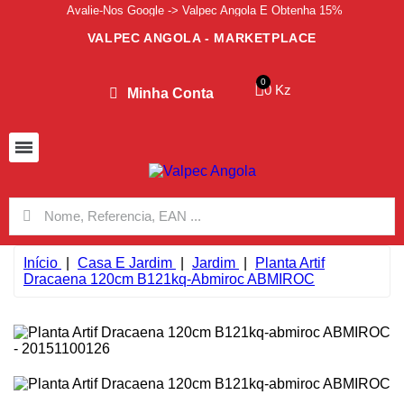
Avalie-Nos Google -> Valpec Angola E Obtenha 15%
VALPEC ANGOLA - MARKETPLACE
0 Kz
Minha Conta
Início
Casa E Jardim
Jardim
Planta Artif
Dracaena 120cm B121kq-Abmiroc ABMIROC