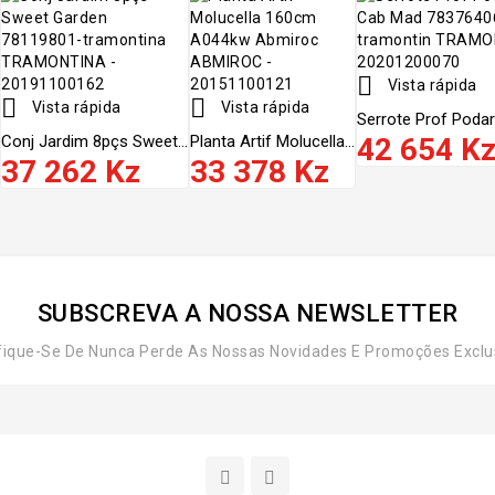

Vista rápida


Vista rápida
Vista rápida
Serrote Prof Podar 
Conj Jardim 8pçs Sweet...
Planta Artif Molucella...
42 654 K
37 262 Kz
33 378 Kz
SUBSCREVA A NOSSA NEWSLETTER
fique-Se De Nunca Perde As Nossas Novidades E Promoções Exclu