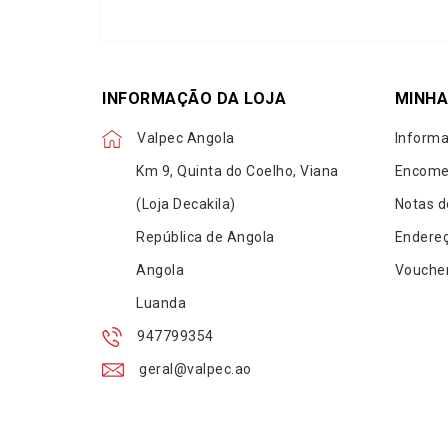
INFORMAÇÃO DA LOJA
MINHA
Valpec Angola
Informa
Km 9, Quinta do Coelho, Viana
Encome
(Loja Decakila)
Notas d
República de Angola
Endere
Angola
Vouche
Luanda
947799354
geral@valpec.ao