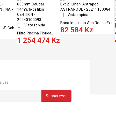

Vista rápida
Boca Impulsao Abs Rosca Ext...

Vista rápida
13" Cab...
82 584 Kz
z
Filtro Piscina Florida...
1 254 474 Kz
sivas!