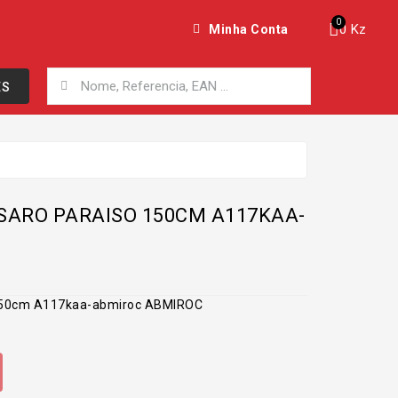
0 Kz
Minha Conta
ES
SARO PARAISO 150CM A117KAA-
o 150cm A117kaa-abmiroc ABMIROC