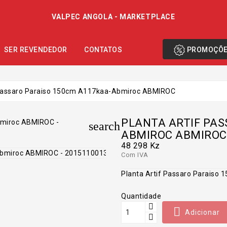
VALPEC ANGOLA - MARKETPLACE
PROMOÇÕ
SER REVENDEDOR
CONTATOS
 Passaro Paraiso 150cm A117kaa-Abmiroc ABMIROC
PLANTA ARTIF PAS
search
ABMIROC ABMIROC
48 298 Kz
Com IVA
Planta Artif Passaro Parais
Quantidade

Adicionar