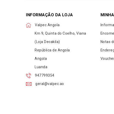
INFORMAÇÃO DA LOJA
MINHA
Valpec Angola
Informa
Km 9, Quinta do Coelho, Viana
Encome
(Loja Decakila)
Notas d
República de Angola
Endere
Angola
Vouche
Luanda
947799354
geral@valpec.ao