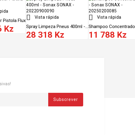
pida


Vista rápida
Vista rápida
r Pistola Flux
6 Kz
Spray Limpeza Pneus 400ml -...
Shampoo Concentrado 1l
28 318 Kz
11 788 Kz
sivas!