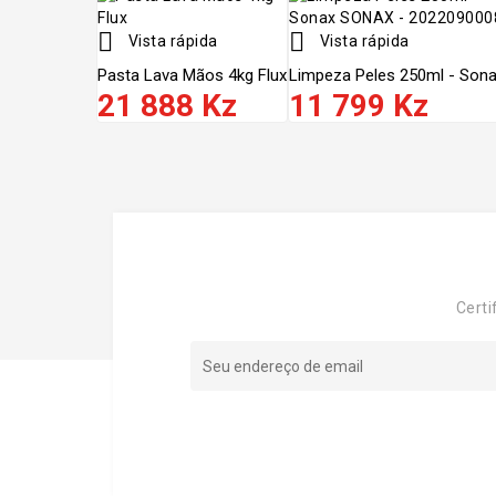


Vista rápida
Vista rápida
Pasta Lava Mãos 4kg Flux
Limpeza Peles 250ml - Sonax
21 888 Kz
11 799 Kz
Certi