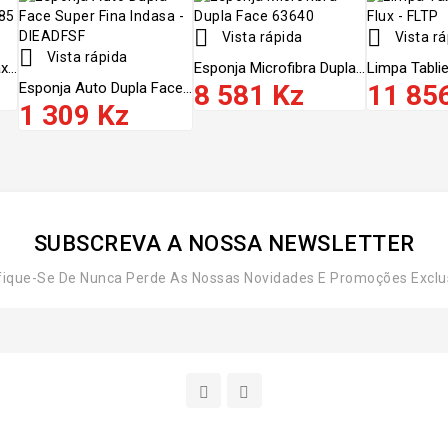


Vista rápida
Vista rá

Vista rápida
...
Esponja Microfibra Dupla...
Limpa Tablie
Esponja Auto Dupla Face...
8 581 Kz
11 85
1 309 Kz
SUBSCREVA A NOSSA NEWSLETTER
fique-Se De Nunca Perde As Nossas Novidades E Promoções Exclu