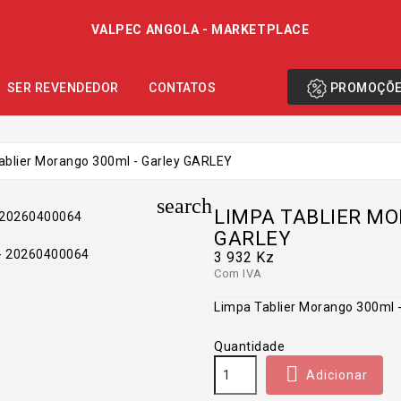
VALPEC ANGOLA - MARKETPLACE
PROMOÇÕ
SER REVENDEDOR
CONTATOS
ablier Morango 300ml - Garley GARLEY
search
LIMPA TABLIER MO
GARLEY
3 932 Kz
Com IVA
Limpa Tablier Morango 300ml 
Quantidade

Adicionar