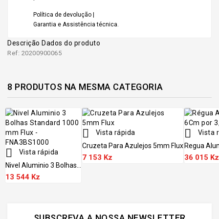
Política de devolução |
Garantia e Assistência técnica.
Descrição
Dados do produto
Ref: 20200900065
8 PRODUTOS NA MESMA CATEGORIA


Vista rápida
Vista 
Cruzeta Para Azulejos 5mm Flux
Regua Alum

Vista rápida
7 153 Kz
36 015 Kz
Nivel Aluminio 3 Bolhas...
13 544 Kz
SUBSCREVA A NOSSA NEWSLETTER