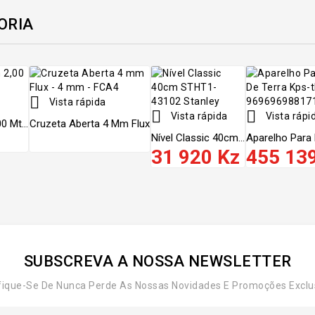
ORIA

Vista rápida


Vista rápida
Vista rápi
 Mt...
Cruzeta Aberta 4 Mm Flux
Nível Classic 40cm...
Aparelho Para 
31 920 Kz
455 13
SUBSCREVA A NOSSA NEWSLETTER
fique-Se De Nunca Perde As Nossas Novidades E Promoções Exclu