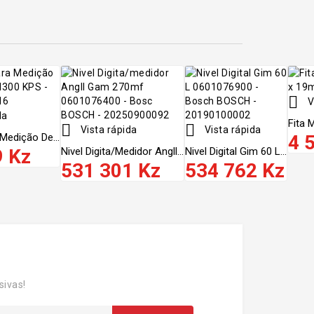

V
da
Fita 


Vista rápida
Vista rápida
Medição De...
4 
9 Kz
Nivel Digita/medidor Angll...
Nivel Digital Gim 60 L...
531 301 Kz
534 762 Kz
sivas!