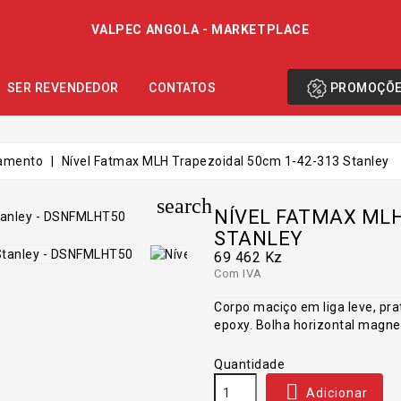
VALPEC ANGOLA - MARKETPLACE
PROMOÇÕ
SER REVENDEDOR
CONTATOS
lamento
Nível Fatmax MLH Trapezoidal 50cm 1-42-313 Stanley
search
NÍVEL FATMAX MLH
STANLEY
69 462 Kz
Com IVA
Corpo maciço em liga leve, pr
epoxy. Bolha horizontal magne
Quantidade

Adicionar