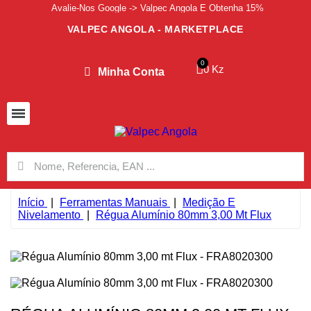
Avalie-Nos Google -> Valpec Angola E Obtenha 15%
VALPEC ANGOLA - MARKETPLACE
0 Kz
Minha Conta
Início
Ferramentas Manuais
Medição E
Nivelamento
Régua Alumínio 80mm 3,00 Mt Flux