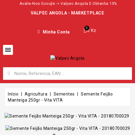
Avalie-Nos Google -> Valpec Angola E Obtenha 15%
VALPEC ANGOLA - MARKETPLACE
0 Kz
Minha Conta
Início
Agricultura
Sementes
Semente Feijão
Manteiga 250gr - Vita VITA