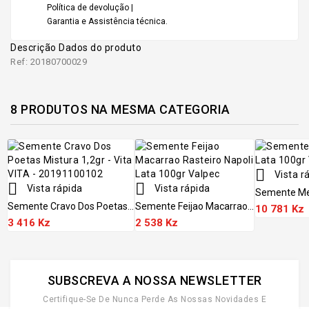
Política de devolução |
Garantia e Assistência técnica.
Descrição
Dados do produto
Ref: 20180700029
8 PRODUTOS NA MESMA CATEGORIA

Vista r


Vista rápida
Vista rápida
Semente Mel
Semente Cravo Dos Poetas...
Semente Feijao Macarrao...
10 781 Kz
3 416 Kz
2 538 Kz
SUBSCREVA A NOSSA NEWSLETTER
Certifique-Se De Nunca Perde As Nossas Novidades E