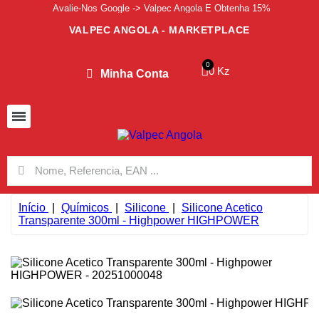
Avalie-Nos Google -> Valpec Angola E Obtenha 15%
VALPEC ANGOLA - MARKETPLACE
0 Kz
Minha Conta
Início
Químicos
Silicone
Silicone Acetico
Transparente 300ml - Highpower HIGHPOWER