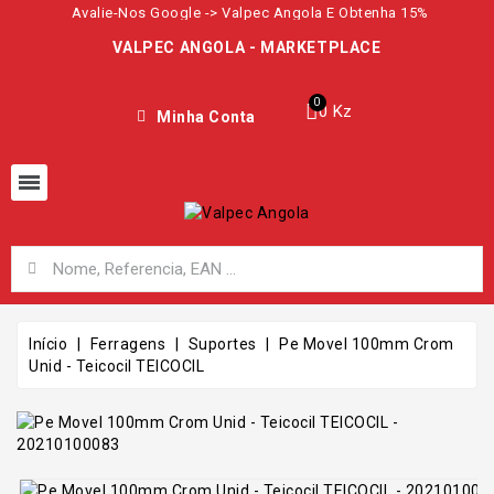
Avalie-Nos Google -> Valpec Angola E Obtenha 15%
VALPEC ANGOLA - MARKETPLACE
0 Kz
Minha Conta
Início
Ferragens
Suportes
Pe Movel 100mm Crom
Unid - Teicocil TEICOCIL