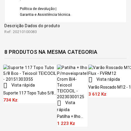
Política de devolução |
Garantia e Assistência técnica.
Descrição
Dados do produto
Ref: 20210100083
8 PRODUTOS NA MESMA CATEGORIA

Vista rápida

Vista rápida
Varão Roscado M12 - 1
Suporte 117 Topo Tubo 5/8...
3 612 Kz
734 Kz

Vista
rápida
Patilha + Ilho...
1 223 Kz