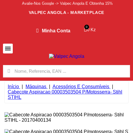
Avalie-Nos Google -> Valpec Angola E Obtenha 15%
VALPEC ANGOLA - MARKETPLACE
0 Kz
Minha Conta
Início
Máquinas
Acessórios E Consumíveis
Cabecote Aspiracao 00003503504 P/motosserra- Stihl
STIHL