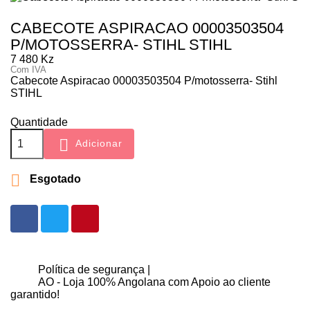
CABECOTE ASPIRACAO 00003503504
P/MOTOSSERRA- STIHL STIHL
7 480 Kz
Com IVA
Cabecote Aspiracao 00003503504 P/motosserra- Stihl
STIHL
Quantidade

Adicionar

Esgotado
Política de segurança |
AO - Loja 100% Angolana com Apoio ao cliente
garantido!