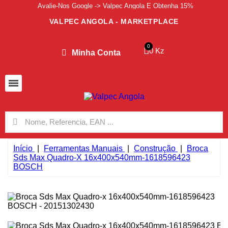
Avalie-Nos Google -> Valpec Angola E Obtenha 15%
VALPEC ANGOLA - MARKETPLACE
0 Kz
Minha Conta
Início
Ferramentas Manuais
Construção
Broca
Sds Max Quadro-X 16x400x540mm-1618596423
BOSCH