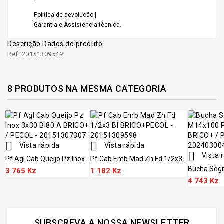
Política de devolução |
Garantia e Assistência técnica.
Descrição
Dados do produto
Ref: 20151309549
8 PRODUTOS NA MESMA CATEGORIA


Vista rápida
Vista rápida

Vista 
Pf Agl Cab Queijo Pz Inox...
Pf Cab Emb Mad Zn Fd 1/2x3...
Bucha Seg
3 765 Kz
1 182 Kz
4 743 Kz
SUBSCREVA A NOSSA NEWSLETTER