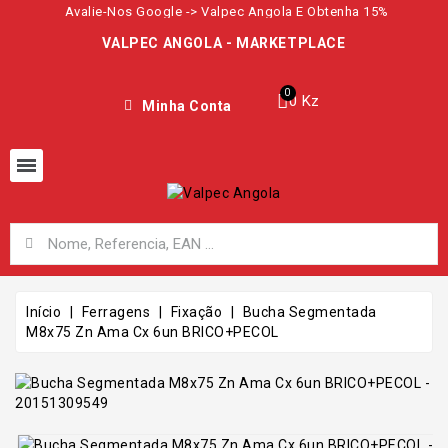
Avalie-Nos Google -> Valpec Angola E Obtenha 15%
VALPEC ANGOLA - MARKETPLACE
0 Kz
Minha Conta
Início
Ferragens
Fixação
Bucha Segmentada
M8x75 Zn Ama Cx 6un BRICO+PECOL