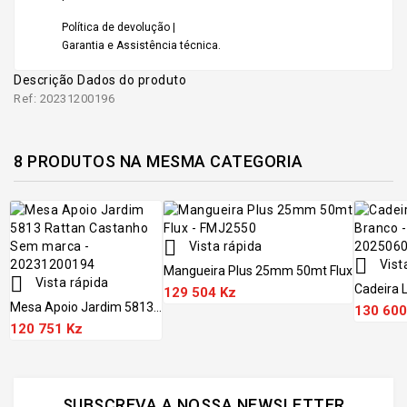
Política de devolução |
Garantia e Assistência técnica.
Descrição
Dados do produto
Ref: 20231200196
8 PRODUTOS NA MESMA CATEGORIA

Vista rápida

Vist
Mangueira Plus 25mm 50mt Flux

Vista rápida
Cadeira 
129 504 Kz
Mesa Apoio Jardim 5813...
130 600
120 751 Kz
SUBSCREVA A NOSSA NEWSLETTER