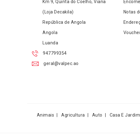
Km 9, Quinta do Coelho, Viana
Encome
(Loja Decakila)
Notas d
República de Angola
Endere
Angola
Vouche
Luanda
947799354
geral@valpec.ao
Animais
Agricultura
Auto
Casa E Jardim