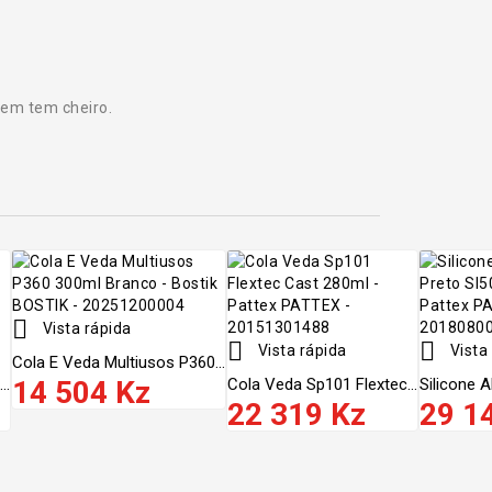
em tem cheiro.

Vista rápida


Vista rápida
Vista
Cola E Veda Multiusos P360...
..
14 504 Kz
Cola Veda Sp101 Flextec...
Silicone A
22 319 Kz
29 1