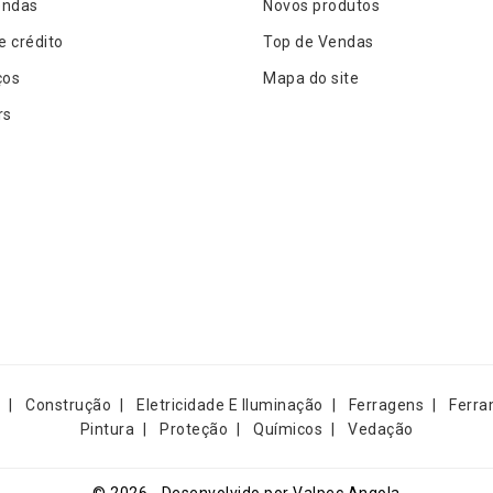
ndas
Novos produtos
e crédito
Top de Vendas
ços
Mapa do site
rs
Construção
Eletricidade E Iluminação
Ferragens
Ferra
Pintura
Proteção
Químicos
Vedação
© 2026 - Desenvolvido por Valpec Angola