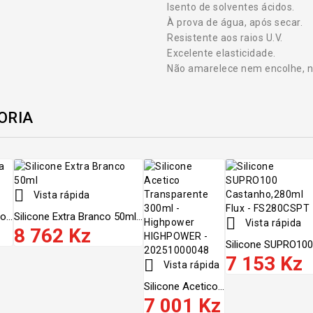
Isento de solventes ácidos.
À prova de água, após secar.
Resistente aos raios U.V.
Excelente elasticidade.
Não amarelece nem encolhe, n
ORIA

Vista rápida
...
Silicone Extra Branco 50ml...

Vista rápida
8 762 Kz
Silicone SUPRO100.
7 153 Kz

Vista rápida
Silicone Acetico...
7 001 Kz